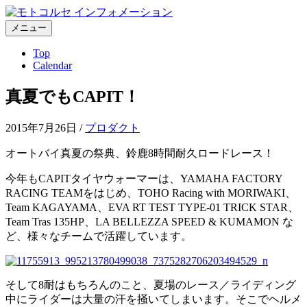
コ
ン
メニュー
テ
Top
ン
Calendar
ツ
へ
真夏でもCAPIT！
ス
キ
ッ
2015年7月26日
/
プロダクト
プ
オートバイ真夏の祭典、鈴鹿8時間耐久ロードレース！
今年もCAPITタイヤウォーマーは、YAMAHA FACTORY
RACING TEAMをはじめ、TOHO Racing with MORIWAKI、
Team KAGAYAMA、EVA RT TEST TYPE-01 TRICK STAR、
Team Tras 135HP、LA BELLEZZA SPEED & KUMAMON な
ど、様々なチームで活躍しています。
そして8耐はもちろんのこと、夏場のレース／ライディング
中にライダーは大量の汗を掻いてしまいます。そこでヘルメ