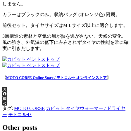
しません。
カラーはブラックのみ。収納バッグ (オレンジ色) 附属。
前後セット。タイヤサイズはM-Lサイズ以上に適合します。
3層構造の素材と空気の層が熱を逃がさない。天候の変化、
風の強さ、外気温の低下に左右されずタイヤの性能を常に確
実に引きだします。
【
MOTO CORSE Online Store / モトコルセ オンラインストア
】
X
Facebook
Email
共
タグ:
MOTO CORSE
カピット タイヤウォーマー / ドライヤ
有
ー
モトコルセ
Other posts