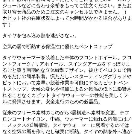
ジュールなどに合わせ余裕をもってご注文ください。またお
取り寄せ商品のためご注文のキャンセルはできません。（
カピット社の在庫状況によってお時間がかかる場合がありま
す ）
タイヤを包み込み熱を逃がさない。
空気の層で断熱する保温性に優れたベントストップ
タイヤウォーマーを装着した車体のフロントホイール、フロ
ントフォーク / リアホイール、スイングアームをすっぽりま
るごと覆う画期的な立体縫製デザイン。被せてベロクロで留
めるだけの簡単装着。慌ただしいスターティンググリッドや
ピットにおいて素早い脱着作業を可能にするカピット ベン
トストップ。天候の変化や強風による外気温の低下に影響さ
れることなくカピット タイヤウォーマーの性能を美しくフ
ルに発揮させます。安全走行のための必需品。
従来のフリース素材のものから3層構造へ素材を変更。テフ
ロンコートナイロン、中綿、ウォーマーに触れる内側にはノ
ーメックスの3層構造。タイヤウォーマーに密着するのでは
なく空気の層を作りだし確実に断熱。タイヤの熱を外へ逃が