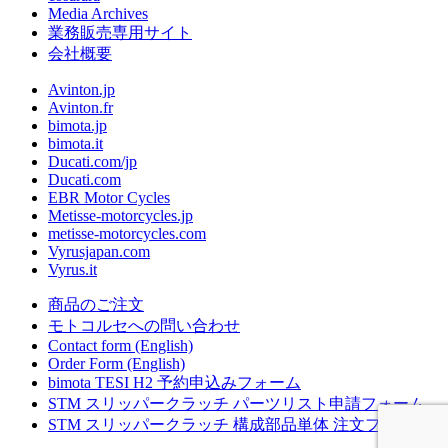
Media Archives
業務販売専用サイト
会社概要
Avinton.jp
Avinton.fr
bimota.jp
bimota.it
Ducati.com/jp
Ducati.com
EBR Motor Cycles
Metisse-motorcycles.jp
metisse-motorcycles.com
Vyrusjapan.com
Vyrus.it
商品のご注文
モトコルセへの問い合わせ
Contact form (English)
Order Form (English)
bimota TESI H2 予約申込みフォーム
STM スリッパークラッチ パーツリスト申請フォーム
STM スリッパークラッチ 構成部品単体 注文フォーム