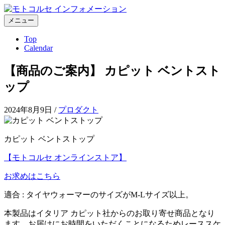
コ
ン
メニュー
テ
Top
ン
Calendar
ツ
へ
【商品のご案内】 カピット ベントスト
ス
キ
ップ
ッ
プ
2024年8月9日
/
プロダクト
カピット ベントストップ
【モトコルセ オンラインストア】
お求めはこちら
適合 : タイヤウォーマーのサイズがM-Lサイズ以上。
本製品はイタリア カピット社からのお取り寄せ商品となり
ます。お届けにお時間をいただくことになるためレーススケ