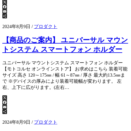
X
Facebook
Email
共
有
2024年8月9日
/
プロダクト
【商品のご案内】 ユニバーサル マウン
トシステム スマートフォン ホルダー
ユニバーサル マウントシステム スマートフォン ホルダー
【モトコルセ オンラインストア】 お求めはこちら 装着可能
サイズ 高さ 120～175㎜ / 幅 61～87㎜ / 厚さ 最大約13.5㎜ま
で ※デバイスの厚みにより装着可能幅が変わります。 左
右、上下に広がります。(左右…
X
Facebook
Email
共
有
2024年8月9日
/
プロダクト