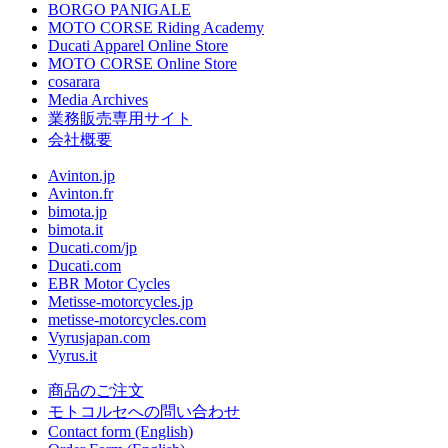
BORGO PANIGALE
MOTO CORSE Riding Academy
Ducati Apparel Online Store
MOTO CORSE Online Store
cosarara
Media Archives
業務販売専用サイト
会社概要
Avinton.jp
Avinton.fr
bimota.jp
bimota.it
Ducati.com/jp
Ducati.com
EBR Motor Cycles
Metisse-motorcycles.jp
metisse-motorcycles.com
Vyrusjapan.com
Vyrus.it
商品のご注文
モトコルセへの問い合わせ
Contact form (English)