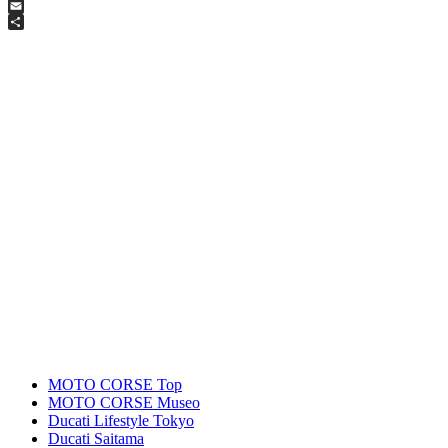
Facebook
Email
共
有
MOTO CORSE Top
MOTO CORSE Museo
Ducati Lifestyle Tokyo
Ducati Saitama