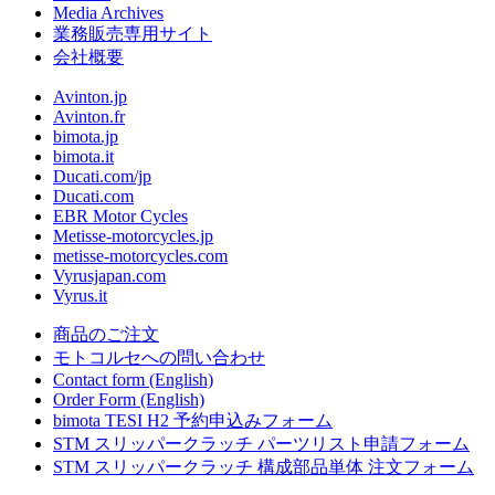
Media Archives
業務販売専用サイト
会社概要
Avinton.jp
Avinton.fr
bimota.jp
bimota.it
Ducati.com/jp
Ducati.com
EBR Motor Cycles
Metisse-motorcycles.jp
metisse-motorcycles.com
Vyrusjapan.com
Vyrus.it
商品のご注文
モトコルセへの問い合わせ
Contact form (English)
Order Form (English)
bimota TESI H2 予約申込みフォーム
STM スリッパークラッチ パーツリスト申請フォーム
STM スリッパークラッチ 構成部品単体 注文フォーム