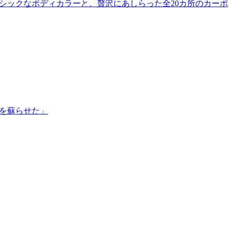
のないシックなポディカラーと、贅沢にあしらった全20カ所のカーポ
さを蘇らせた」