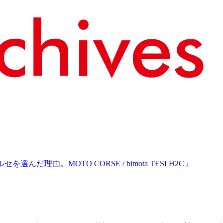
理由。MOTO CORSE / bimota TESI H2C」