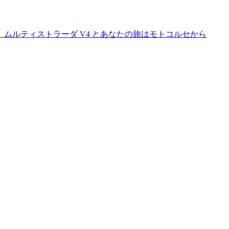
クルの未来。ムルティストラーダ V4 とあなたの旅はモトコルセから