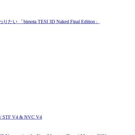
imota TESI 3D Naked Final Edition」
 STF V4 & NVC V4