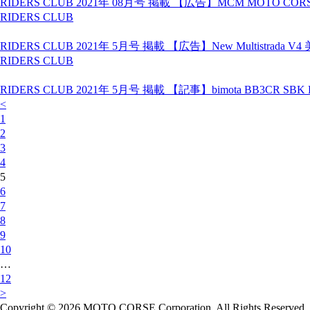
RIDERS CLUB 2021年 08月号 掲載 【広告】MCM MOTO CORSE New pro
RIDERS CLUB
RIDERS CLUB 2021年 5月号 掲載 【広告】New Mu
RIDERS CLUB
RIDERS CLUB 2021年 5月号 掲載 【記事】bimota BB3CR SBK Repl
<
1
2
3
4
5
6
7
8
9
10
…
12
>
Copyright © 2026 MOTO CORSE Corporation. All Rights Reserved.