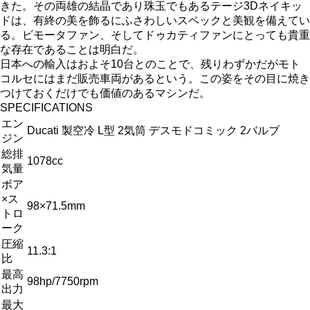
きた。その両雄の結晶であり珠玉でもあるテージ3Dネイキッ
ドは、有終の美を飾るにふさわしいスペックと美観を備えてい
る。ビモータファン、そしてドゥカティファンにとっても貴重
な存在であることは明白だ。
日本への輸入はおよそ10台とのことで、残りわずかだがモト
コルセにはまだ販売車両があるという。この姿をその目に焼き
つけておくだけでも価値のあるマシンだ。
SPECIFICATIONS
エン
Ducati 製空冷 L型 2気筒 デスモドコミック 2バルブ
ジン
総排
1078cc
気量
ボア
×ス
98×71.5mm
トロ
ーク
圧縮
11.3:1
比
最高
98hp/7750rpm
出力
最大