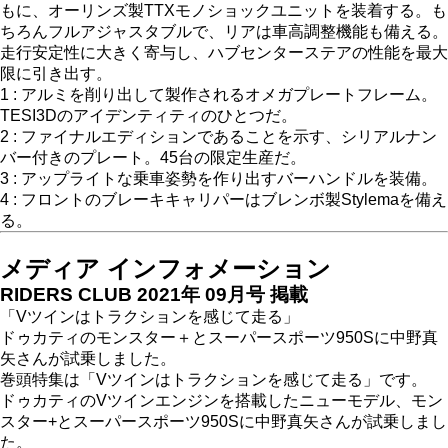
もに、オーリンズ製TTXモノショックユニットを装着する。も
ちろんフルアジャスタブルで、リアは車高調整機能も備える。
走行安定性に大きく寄与し、ハブセンターステアの性能を最大
限に引き出す。
1 : アルミを削り出して製作されるオメガプレートフレーム。
TESI3Dのアイデンティティのひとつだ。
2 : ファイナルエディションであることを示す、シリアルナン
バー付きのプレート。45台の限定生産だ。
3 : アップライトな乗車姿勢を作り出すバーハンドルを装備。
4 : フロントのブレーキキャリパーはブレンボ製Stylemaを備え
る。
メディア インフォメーション
RIDERS CLUB 2021年 09月号 掲載
「Vツインはトラクションを感じて走る」
ドゥカティのモンスター＋とスーパースポーツ950Sに中野真
矢さんが試乗しました。
巻頭特集は「Vツインはトラクションを感じて走る」です。
ドゥカティのVツインエンジンを搭載したニューモデル、モン
スター+とスーパースポーツ950Sに中野真矢さんが試乗しまし
た。