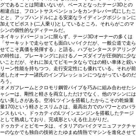
グであることは間違いないが、ベースとなったテージ3Dとの
相違点は、フロントサスペンションをカンチレバー式にしたこ
とと、アップハンドルによる安楽なライディングポジションに
加えてビポスト(二人乗り)としているところ。それらがこのマ
シンの個性的なディテールだ。
ネイキッドバージョンに限らず、テージ3Dオーナーの多くは
「サーキットで走らせても面白いバイクだが、一般公道で走ら
せてこそ真価を発揮する」と語る。ハブセンターステアリング
の特性は、ブレーキングにおけるノーズダイブが圧倒的に少な
いことだが、それに加えてビモータならではの軽い車体と鋭い
リーン性能を持ちつつ、走行安定性にも優れている。それが前
述したオーナー諸氏のインプレッションにつながっているのだ
ろう。
オメガフレームとクロモリ鋼管パイプを巧みに組み合わせたシ
ャシーは、剛性と軽さを両立しただけでなく、他のマシンには
ない美しさがある。空冷Lツインを搭載したからこその乾燥重
量170)という軽さとスリムさは、最高出力でのパワーとのバラ
ンスもいい。ドゥカティのLツインエンジンを搭載したテージ
として熟成しており、完成形といえる仕上がりだ。
ドゥカティとビモータは、イタリアのバイクマニュファクチャ
ーのなかでも独自の技術とたゆまぬ情熱でマシンを進化させて