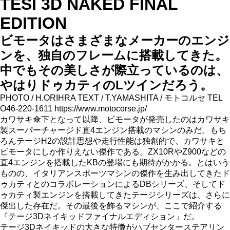
TESI 3D NAKED FINAL
EDITION
ビモータはさまざまなメーカーのエンジ
ンを、独自のフレームに搭載してきた。
中でもその美しさが際立っているのは、
やはりドゥカティのLツインだろう。
PHOTO / H.ORIHRA TEXT / T.YAMASHITA / モトコルセ TEL
O46-220-1611 https://www.motocorse.jp/
カワサキ傘下となって以降、ビモータが発売したのはカワサキ
製スーパーチャージド直4エンジン搭載のマシンのみだ。もち
ろんテージH2の設計思想や走行性能は独創的で、カワサキと
ビモータにしか作りえない傑作である。ZX10RやZ900などの
直4エンジンを搭載したKBの登場にも期待がかかる。とはいう
ものの、イタリアンスポーツマシンの傑作を生み出してきたド
ゥカティとのコラボレーションによるDBシリーズ、そしてド
ゥカティ製エンジンを搭載してきたテージシリーズは、さらに
傑出した存在だ。その最後を飾るマシンが、ここで紹介する
『テージ3Dネイキッドファイナルエディション」だ。
テージ3Dネイキッドの大きな特徵がハブセンターステアリン