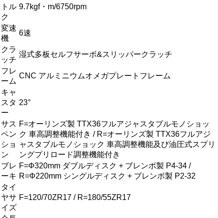
トル
9.7kgf・m/6750rpm
ク
変速
6速
機
クラ
湿式多板セルフサーボ&スリッパークラッチ
ッチ
フレ
CNC アルミニウムオメガプレートフレーム
ーム
キャ
スタ
23°
ー
サス
F=オーリンズ製 TTX36フルアジャスタブルモノショッ
ペン
ク 車高調整機能付き / R=オーリンズ製 TTX36フルアジ
ショ
ャスタブルモノショック 車高調整機能及び油圧式スプリ
ン
ングプリロード調整機能付き
ブレ
F=Φ320mm ダブルディスク + ブレンボ製 P4-34 /
ーキ
R=Φ220mm シングルディスク + ブレンボ製 P2-32
タイ
ヤサ
F=120/70ZR17 / R=180/55ZR17
イズ