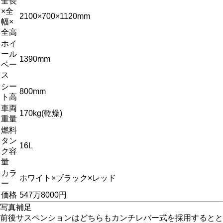
全長
×全
2100×700×1120mm
幅×
全高
ホイ
ール
1390mm
ベー
ス
シー
800mm
ト高
車両
170kg(乾燥)
重量
燃料
タン
16L
ク容
量
カラ
ホワイト×ブラック×レッド
ー
価格
547万8000円
写真補足
前後サスペンションはどちらもカンチレバー式を採用するとと