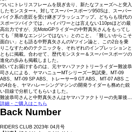
ついにトレリスフレームを脱ぎ去り、新たなフェーズへと突入
したモンスター+。対してスーパースポーツ950Sは、スーパー
バイク系の意匠を受け継ぎブラッシュアップ。どちらも現代の
スポーツバイクでは、ハイパワーとは言えない110psほどの最
高出力ですが、元MotoGPライダーの中野真矢さんをもってし
ても「簡単なエンジンではない」とのこと。「難しいからこそ
面白い」とも語る中野真矢さんのVツイン論と、この2台を乗
りこなすためのテクニックを、それぞれのインプレッションと
ともに掲載。合わせて、歴代モンスター＆スーパースポーツの
進化の歩みも掲載しました。
続いてお届けするのは、元ヤマハファクトリーライダー難波恭
司さんによる、ヤマハニューMTシリーズ一気試乗。MT-09
ABS、MT-09 SP ABS、トレーサー9 GT ABS、MT-07 ABS こ
の4台を、ヤマハレーシングマシンの開発ライダーも務めた鋭
い目線で分析してもらいました。
難波恭司さんと中野真矢さんはヤマハファクトリーの先輩後…
詳細・ご購入はこちら
Back Number
RIDERS CLUB 2023年 04月号