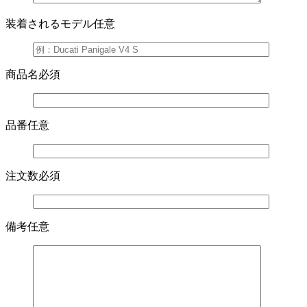
装着されるモデル
任意
商品名
必須
品番
任意
注文数
必須
備考
任意