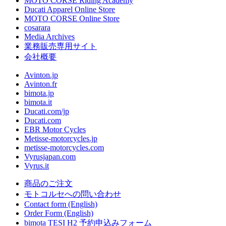
MOTO CORSE Riding Academy
Ducati Apparel Online Store
MOTO CORSE Online Store
cosarara
Media Archives
業務販売専用サイト
会社概要
Avinton.jp
Avinton.fr
bimota.jp
bimota.it
Ducati.com/jp
Ducati.com
EBR Motor Cycles
Metisse-motorcycles.jp
metisse-motorcycles.com
Vyrusjapan.com
Vyrus.it
商品のご注文
モトコルセへの問い合わせ
Contact form (English)
Order Form (English)
bimota TESI H2 予約申込みフォーム