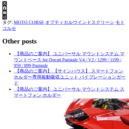
X
Facebook
Email
共
タグ:
MOTO CORSE
オプティカルウインドスクリーン
モト
有
コルセ
Other posts
【商品のご案内】 ユニバーサル マウントシステム マ
ウントベース for Ducati Panigale V4 / V2 / 1299 / 1199 /
959 / 899 Panigale
【商品のご案内】 【サインハウス】 スマートフォン
ホルダー専用振動吸収ユニット バイブレーションガー
ド
【商品のご案内】 ユニバーサル マウントシステム ス
マートフォン ホルダー