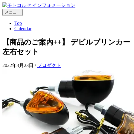
コ
ン
メニュー
テ
Top
ン
Calendar
ツ
へ
【商品のご案内++】 デビルブリンカー
ス
キ
左右セット
ッ
プ
2022年3月23日
/
プロダクト