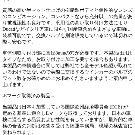
質感の高い半マット仕上げの樹脂製ボディと個性的なレンズ
のコンビネーション。コンパクトながら充分以上の光量があ
り被視認性も良好です。汎用性の高い取り付け方法により
Ducatiなどイタリア車に限らず国産車含めさまざまな車輌に
装着可能です。交換バルブも別途販売しているので球切れの
際も安心です。
車体側取り付け部に直径8mmの穴が必要です。本製品は汎用
タイプなため、お取り付けに加工を要する場合もあります。
本製品の車輌適合に関しては弊社でも全モデル確認が取れて
いるわけではないので実際に交換するウインカーのバルブの
ワット数をお確かめの上お求めくださいますようご案内申し
上げます。
-Eマーク取得済み製品 –
当製品は日本も加盟している国際欧州経済委員会 (ECE) が
定める基準に適合しEマークを取得しております。日本の車
検に適合する品質および性能を有していますが、最終的な車
検の合否の判断は検査を受ける陸運事務局、現場の検査官に
委ねられます。