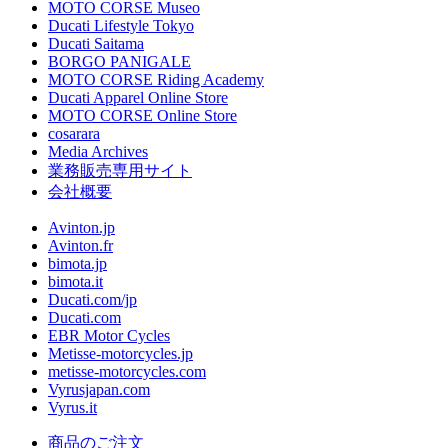
MOTO CORSE Museo
Ducati Lifestyle Tokyo
Ducati Saitama
BORGO PANIGALE
MOTO CORSE Riding Academy
Ducati Apparel Online Store
MOTO CORSE Online Store
cosarara
Media Archives
業務販売専用サイト
会社概要
Avinton.jp
Avinton.fr
bimota.jp
bimota.it
Ducati.com/jp
Ducati.com
EBR Motor Cycles
Metisse-motorcycles.jp
metisse-motorcycles.com
Vyrusjapan.com
Vyrus.it
商品のご注文