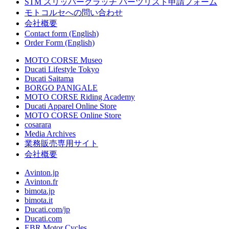
STM スリッパークラッチ パーツリスト申請フォーム
モトコルセへの問い合わせ
会社概要
Contact form (English)
Order Form (English)
MOTO CORSE Museo
Ducati Lifestyle Tokyo
Ducati Saitama
BORGO PANIGALE
MOTO CORSE Riding Academy
Ducati Apparel Online Store
MOTO CORSE Online Store
cosarara
Media Archives
業務販売専用サイト
会社概要
Avinton.jp
Avinton.fr
bimota.jp
bimota.it
Ducati.com/jp
Ducati.com
EBR Motor Cycles