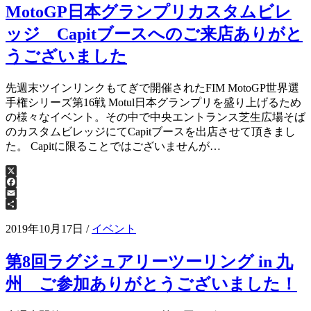
MotoGP日本グランプリカスタムビレ
ッジ Capitブースへのご来店ありがと
うございました
先週末ツインリンクもてぎで開催されたFIM MotoGP世界選
手権シリーズ第16戦 Motul日本グランプリを盛り上げるため
の様々なイベント。その中で中央エントランス芝生広場そば
のカスタムビレッジにてCapitブースを出店させて頂きまし
た。 Capitに限ることではございませんが…
X
Facebook
Email
共
有
2019年10月17日
/
イベント
第8回ラグジュアリーツーリング in 九
州 ご参加ありがとうございました！