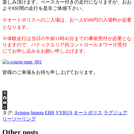
楽しみ頂けます。ペースカー付きの走行になりますが、おお
よそ8分間の走行を是非ご体感下さい。
※オートポリスへのご入場は、お一人¥500円の入場料が必要
となります。
※体験走行は当日の午前11時45分までの事前受付が必要とな
りますので、パドックエリア内コントロールタワー1F受付
にてお申し込みをお願い申し上げます。
皆様のご来場をお待ち申し上げております。
X
Facebook
Email
共
タグ:
Avinton
bimota
EBR
VYRUS
オートポリス
ラグジュア
有
リーツーリング
Other posts