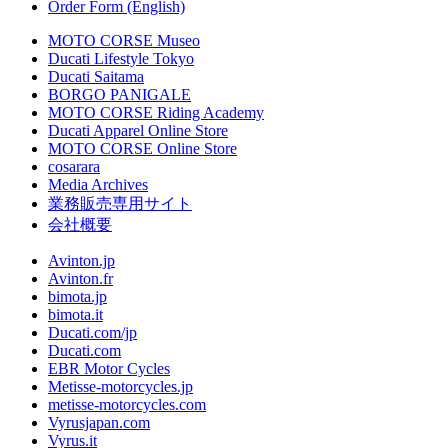
Order Form (English)
MOTO CORSE Museo
Ducati Lifestyle Tokyo
Ducati Saitama
BORGO PANIGALE
MOTO CORSE Riding Academy
Ducati Apparel Online Store
MOTO CORSE Online Store
cosarara
Media Archives
業務販売専用サイト
会社概要
Avinton.jp
Avinton.fr
bimota.jp
bimota.it
Ducati.com/jp
Ducati.com
EBR Motor Cycles
Metisse-motorcycles.jp
metisse-motorcycles.com
Vyrusjapan.com
Vyrus.it