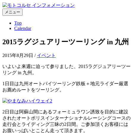
コ
ン
メニュー
テ
Top
ン
Calendar
ツ
へ
2015ラグジュアリーツーリング in 九州
ス
キ
ッ
2015年8月29日
/
イベント
プ
いよいよ来週に迫って参りました、2015ラグジュアリーツー
リング in 九州。
1日目は九州オートバイツーリング鉄板＋地元ライダー厳選
お薦めルートをツーリング。
2日目は阿蘇山間にあるフォーミュラワン誘致を目的に建設
されたオートポリスインターナショナルレーシングコースの
走行会とライディング三昧の2日間。ご参加頂くお客様には
お腹いっぱいとことん走って頂きます。