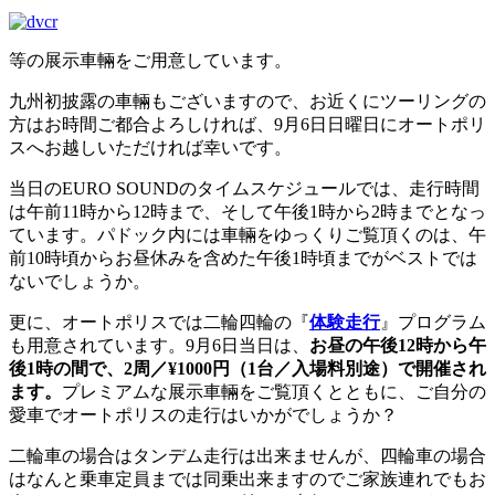
等の展示車輛をご用意しています。
九州初披露の車輛もございますので、お近くにツーリングの
方はお時間ご都合よろしければ、9月6日日曜日にオートポリ
スへお越しいただければ幸いです。
当日のEURO SOUNDのタイムスケジュールでは、走行時間
は午前11時から12時まで、そして午後1時から2時までとなっ
ています。パドック内には車輛をゆっくりご覧頂くのは、午
前10時頃からお昼休みを含めた午後1時頃までがベストでは
ないでしょうか。
更に、オートポリスでは二輪四輪の『
体験走行
』プログラム
も用意されています。9月6日当日は、
お昼の午後12時から午
後1時の間で、2周／¥1000円（1台／入場料別途）で開催され
ます。
プレミアムな展示車輛をご覧頂くとともに、ご自分の
愛車でオートポリスの走行はいかがでしょうか？
二輪車の場合はタンデム走行は出来ませんが、四輪車の場合
はなんと乗車定員までは同乗出来ますのでご家族連れでもお