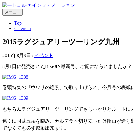
コ
ン
メニュー
テ
Top
ン
Calendar
ツ
へ
2015ラグジュアリーツーリング九州
ス
キ
ッ
2015年8月9日
/
イベント
プ
8月1日に発売されたBikeJIN最新号、ご覧になられましたか？
巻頭特集の『ウワサの絶景』で取り上げられ、今月号の表紙
もちろんラグジュアリーツーリングでもしっかりとルートに
遠くに阿蘇五岳を臨み、
カルデラへ切り立った外輪山が造り
でなくても必ず感動出来ます。