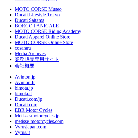
MOTO CORSE Museo
Ducati Lifestyle Tokyo
Ducati Saitama
BORGO PANIGALE
MOTO CORSE Riding Academy
Ducati Apparel Online Store
MOTO CORSE Online Store
cosarara
Media Archives
業務販売専用サイト
会社概要
Avinton.jp
Avinton.fr
bimota.jp
bimota.it
Ducati.com/jp
Ducati.com
EBR Motor Cycles
Metisse-motorcycles.jp
metisse-motorcycles.com
Vyrusjapan.com
Vyrus.it