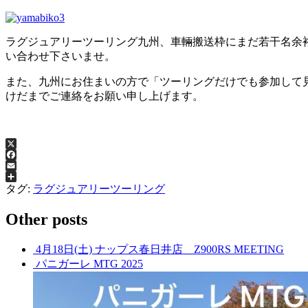
ラグジュアリーツーリング九州、車輛搬送枠にまだ若干名余
い合わせ下さいませ。
また、九州にお住まいの方で「ツーリングだけでも参加して
けだまでご連絡をお願い申し上げます。
X
Facebook
Email
共
タグ:
ラグジュアリーツーリング
有
Other posts
4月18日(土) ナップス春日井店 Z900RS MEETING
パニガーレ MTG 2025