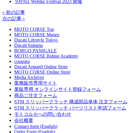
9月9日 Webike Festival 2023 開催
« 前の記事
次の記事 »
MOTO CORSE Top
MOTO CORSE Museo
Ducati Lifestyle Tokyo
Ducati Saitama
BORGO PANIGALE
MOTO CORSE Riding Academy
cosarara
Ducati Apparel Online Store
MOTO CORSE Online Store
Media Archives
業務販売専用サイト
業販専用 オンラインサイト登録フォーム
商品ご注文フォーム
STM スリッパークラッチ 構成部品単体 注文フォーム
STM スリッパークラッチ パーツリスト申請フォーム
モトコルセへの問い合わせ
会社概要
Contact form (English)
Order Form (English)