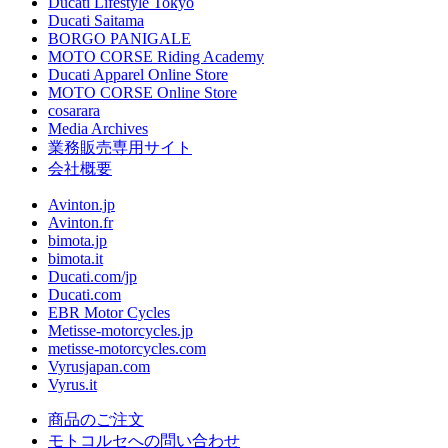
Ducati Lifestyle Tokyo
Ducati Saitama
BORGO PANIGALE
MOTO CORSE Riding Academy
Ducati Apparel Online Store
MOTO CORSE Online Store
cosarara
Media Archives
業務販売専用サイト
会社概要
Avinton.jp
Avinton.fr
bimota.jp
bimota.it
Ducati.com/jp
Ducati.com
EBR Motor Cycles
Metisse-motorcycles.jp
metisse-motorcycles.com
Vyrusjapan.com
Vyrus.it
商品のご注文
モトコルセへの問い合わせ