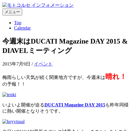
コ
ン
メニュー
テ
Top
ン
Calendar
ツ
へ
今週末はDUCATI Magazine DAY 2015 &
ス
キ
DIAVELミーティング
ッ
プ
2015年7月9日
/
イベント
晴れ！
梅雨らしい天気が続く関東地方ですが、今週末は
の予報！！
いよいよ開催が迫る
DUCATI Magazine DAY 2015
も昨年同様
に熱い開催となりそうです。