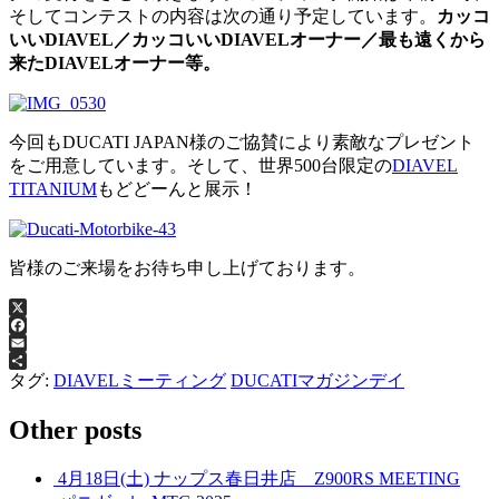
そしてコンテストの内容は次の通り予定しています。
カッコ
いいDIAVEL／カッコいいDIAVELオーナー／最も遠くから
来たDIAVELオーナー等。
今回もDUCATI JAPAN様のご協賛により素敵なプレゼント
をご用意しています。そして、世界500台限定の
DIAVEL
TITANIUM
もどどーんと展示！
皆様のご来場をお待ち申し上げております。
X
Facebook
Email
共
タグ:
DIAVELミーティング
DUCATIマガジンデイ
有
Other posts
4月18日(土) ナップス春日井店 Z900RS MEETING