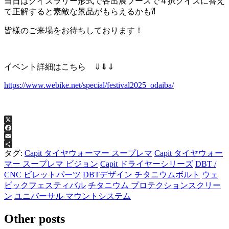
当日はクイズラリー形式で各出展ブースで４択クイズに答え
て正解すると素敵な景品がもらえるかも⁈
皆様のご来場をお待ちしております！
イベント詳細はこちら ⇓⇓⇓
https://www.webike.net/special/festival2025_odaiba/
X
Facebook
Email
共
タグ:
Capit タイヤウォーマー スープレマ
Capit タイヤウォー
有
マー スープレマ ビジョン
Capit ドライヤーシリーズ
DBT /
CNC ビレットパーツ
DBTデザイン チタニウムボルト
ウェ
ビックフェスティバル
チタニウム プロテクションスクリー
ン
ユニバーサル マウントシステム
Other posts