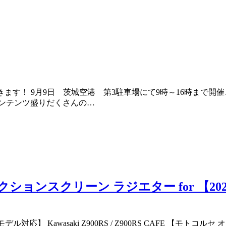
させていただきます！ 9月9日 茨城空港 第3駐車場にて9時～16時
ンテンツ盛りだくさんの…
スクリーン ラジエター for 【2021モデル
応】 Kawasaki Z900RS / Z900RS CAFE 【モトコルセ 