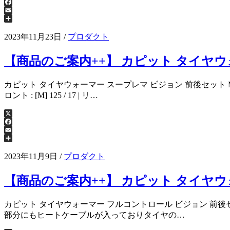
X
Facebook
Email
共
有
2023年11月23日
/
プロダクト
【商品のご案内++】 カピット タイヤウ
カピット タイヤウォーマー スープレマ ビジョン 前後セット M-XL 【モト
ロント : [M] 125 / 17 | リ…
X
Facebook
Email
共
有
2023年11月9日
/
プロダクト
【商品のご案内++】 カピット タイヤウ
カピット タイヤウォーマー フルコントロール ビジョン 前後セット M-XL 
部分にもヒートケーブルが入っておりタイヤの…