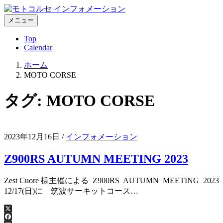
コ
ン
メニュー
テ
Top
ン
Calendar
ツ
へ
ホーム
ス
MOTO CORSE
キ
ッ
タグ:
MOTO CORSE
プ
2023年12月16日
/
インフォメーション
Z900RS AUTUMN MEETING 2023
Zest Cuore 様主催による Z900RS AUTUMN MEETI
12/17(日)に 筑波サーキットコース…
X