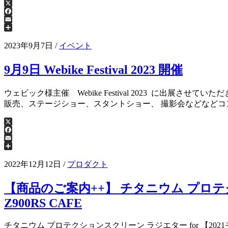
X
Facebook
Email
共
有
2023年9月7日
/
イベント
9月9日 Webike Festival 2023 開催
ウェビック様主催 Webike Festival 2023 に出展
販売、ステージショー、スタントショー、 撮影会などなどコ
X
Facebook
Email
共
有
2022年12月12日
/
プロダクト
【商品のご案内++】 チタニウム プロテクション
Z900RS CAFE
チタニウム プロテクションスクリーン ラジエター for 【2021モデル対