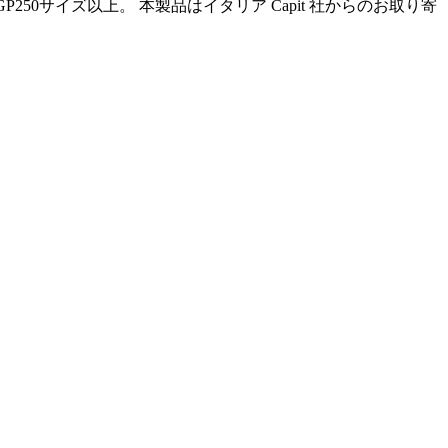
GP250サイズ以上。 本製品はイタリア Capit 社からのお取り寄