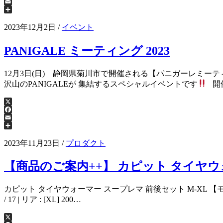
Facebook
Email
共
有
2023年12月2日
/
イベント
PANIGALE ミーティング 2023
12月3日(日) 静岡県菊川市で開催される【パニガーレミーティ
沢山のPANIGALEが 集結するスペシャルイベントです
開
X
Facebook
Email
共
有
2023年11月23日
/
プロダクト
【商品のご案内++】 カピット タイヤウ
カピット タイヤウォーマー スープレマ 前後セット M-XL 【モトコルセ オ
/ 17 | リア : [XL] 200…