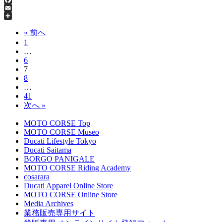
Facebook
Email
共
有
« 前へ
1
…
6
7
8
…
41
次へ »
MOTO CORSE Top
MOTO CORSE Museo
Ducati Lifestyle Tokyo
Ducati Saitama
BORGO PANIGALE
MOTO CORSE Riding Academy
cosarara
Ducati Apparel Online Store
MOTO CORSE Online Store
Media Archives
業務販売専用サイト