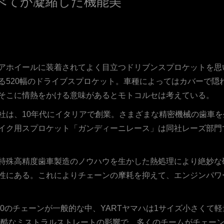
べてが凝縮した機能美
アホイールに装着されてよく目立つドリブンスプロケットを思
る520幅のドライブスプロケット。車種によってはカバーで隠
そこに情熱をかける意味があるとモトコルセは考えている。
社は、10年代にイタリアで創業。さまざまな精密機械の歯車
イク用スプロケット「ガンディーニレース」は同社レーズ部門で
特殊高精度歯車製造のノウハウを生かした熱処理により絶妙な
性にある。これによりチェーンの摩耗を抑えて、エンジンパワ
0のチェーンが一般的な中、YARTヤマハは1サイズ小さくて軽量な
過酷なミストラルストレートの影響で、多くのチームがチェー