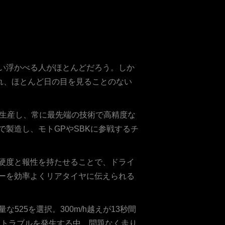
い浮かべる人がほとんどだろう。しか
れ、ほとんど日の目を見ることのない
を生産し、常に最先端の技術で高精度な
製造し、モトGPやSBKに参戦するチ
硬度と報性を持たせることで、ドライ
ーを効率よくリアタイヤに伝えられる
525を選択。300m/h越えが13秒間
ントラブルを発生する中、問題なく走り