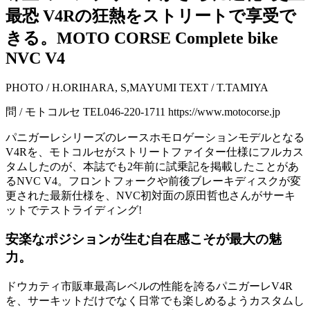
最恐 V4Rの狂熱をストリートで享受で
きる。MOTO CORSE Complete bike
NVC V4
PHOTO / H.ORIHARA, S,MAYUMI TEXT / T.TAMIYA
問 / モトコルセ TEL046-220-1711 https://www.motocorse.jp
パニガーレシリーズのレースホモロゲーションモデルとなる
V4Rを、モトコルセがストリートファイター仕様にフルカス
タムしたのが、本誌でも2年前に試乗記を掲載したことがあ
るNVC V4。フロントフォークや前後ブレーキディスクが変
更された最新仕様を、NVC初対面の原田哲也さんがサーキ
ットでテストライディング!
安楽なポジションが生む自在感こそが最大の魅
力。
ドウカティ市販車最高レベルの性能を誇るパニガーレV4R
を、サーキットだけでなく日常でも楽しめるようカスタムし