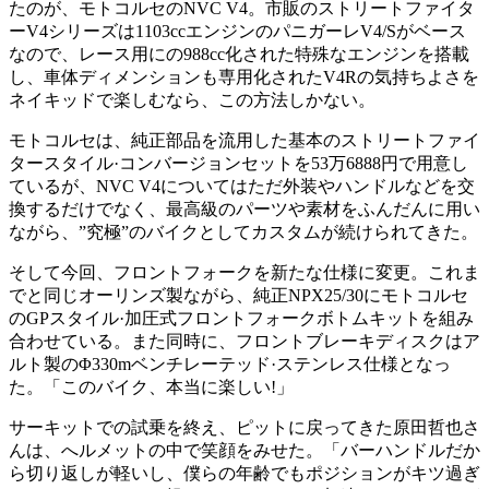
たのが、モトコルセのNVC V4。市販のストリートファイタ
ーV4シリーズは1103ccエンジンのパニガーレV4/Sがベース
なので、レース用にの988cc化された特殊なエンジンを搭載
し、車体ディメンションも専用化されたV4Rの気持ちよさを
ネイキッドで楽しむなら、この方法しかない。
モトコルセは、純正部品を流用した基本のストリートファイ
タースタイル·コンバージョンセットを53万6888円で用意し
ているが、NVC V4についてはただ外装やハンドルなどを交
換するだけでなく、最高級のパーツや素材をふんだんに用い
ながら、”究極”のバイクとしてカスタムが続けられてきた。
そして今回、フロントフォークを新たな仕様に変更。これま
でと同じオーリンズ製ながら、純正NPX25/30にモトコルセ
のGPスタイル·加圧式フロントフォークボトムキットを組み
合わせている。また同時に、フロントブレーキディスクはア
ルト製のΦ330mベンチレーテッド·ステンレス仕様となっ
た。「このバイク、本当に楽しい!」
サーキットでの試乗を終え、ピットに戻ってきた原田哲也さ
んは、へルメットの中で笑顔をみせた。「バーハンドルだか
ら切り返しが軽いし、僕らの年齢でもポジションがキツ過ぎ