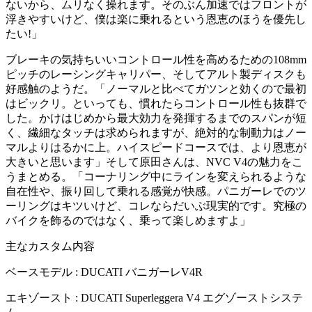
ないから、ムリなく操れます。そのぶん加速ではフロントが
浮きやすいけど、僕は楽に乗れるという恩恵のほうを優先し
たい!」
ブレーキの気持ちいいコントロール性を高めるための108mm
ピッチのレーシングキャリパー、そしてアルト製ディスクも
好感触のようだ。「ノーマルと比べてガツンと効くので最初
はビックリ。といっても、慣れたらコントロール性も抜群で
した。かけはじめから最大効力を発揮するまでのスパンが短
く、繊細なタッチは求められますが、絶対的な制動力はノー
マルよりはるかに上。ハイスピードコースでは、より恩恵が
大きいと思います」そして原田さんは、NVC V4の魅力をこ
うまとめる。「コーナリング中にラインを変えられるような
自在性や、振り回して乗れる感覚が快感。パニガーレでのツ
ーリングはキツいけど、コレならだいぶ現実的です。究極の
バイクを飾るのではなく、乗って楽しめますよ」
主なカスタム内容
ベースモデル : DUCATI バニガーレV4R
エキゾースト : DUCATI Superleggera V4 エグゾーストシステ