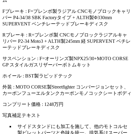
ム
Fブレーキ : F=プレンボ製ラジアル CNCモノブロックキャリ
バー P4-34/38 SBK Factoryタイプ + ALTH製Φ330mm
SUPERVENT ベンチレーテッドブレーキディスク
Rブレーキ : R=ブレンボ製 CNCモノブロックラジアルキャ
リバー P2-34 Moto3 + ALTH製245mm 経 SUPERVENT ベチレ
ーテッドブレーキディスク
サスペンション : F=オーリンズ製NPX25/30+MOTO CORSE
GP スタイルガスリザーバーボトムキット
ホイール : BST製ラピッドテック
外装 : MOTO CORSE製Streetfighter コンバージョンセット、
カーボンフューエルタンクカーポンモノコックシートボディ
コンプリート価格 : 1248万円
写真補足テキスト
サイドスタンドにも加工を施して、他のモトコルセ
製ビレットパーツと色味を統一。排気系はスーパー