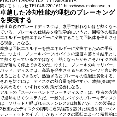
PHOTO / Y.ARAKI TEXT / T.YAMASHITA
問 / モトコルセ TEL046-220-1611 https://www.motocorse.jp
卓越した冷却性能が理想のブレーキング
を実現する
停止直後のブレーキディスクは、素手で触れないほど熱くなっ
ている。ブレーキの仕組みを物理学的にいうと、回転体の運動
エネルギーを熱エネルギーに変換することで回転体を停止させ
る現象、となる。
摩擦は回転エネルギーを熱エネルギーに変換するための手段
だ。つまり、ブレーキパーツはバイクの速度を落とす結果とし
て熱くなっているのではなく、熱くなったからこそパイクの速
度が落ちて停止できるのだ。ゆえに、ブレーキのキャリパー、
パッド、ディスクは、高温を発生させるためのパーツと言い換
えることもできるが、熱過ぎるとプレーキの性能は劣化する。
それを防ぐには、ディスクの熱容量を増やすか、放熱(冷却)性
を高めるか、いずれかの対策が必要になる。
アルトの「スーパーペントブレーキディスク」は、後者の方法
で過熱を防ぐシステムだ。一般的にバイクのブレーキディスク
は、ソリッドと呼ばれるステンレスの1枚板だが、この製品は
2枚重ねたディスクの隙間に通気経路を設けた構造を持つぺン
チレーテッドタイプ。しかもディスクの回転によって積極的に