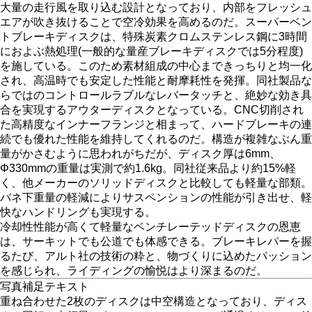
大量の走行風を取り込む設計となっており、内部をフレッシュ
エアが吹き抜けることで空冷効果を高めるのだ。スーパーベン
トブレーキディスクは、特殊炭素クロムステンレス鋼に3時間
におよぶ熱処理(一般的な量産ブレーキディスクでは5分程度)
を施している。このため素材組成の中心まできっちりと均一化
され、高温時でも安定した性能と耐摩耗性を発揮。同社製品な
らではのコントロールラブルなレバータッチと、絶妙な効き具
合を実現するアウターディスクとなっている。CNC切削され
た高精度なインナーフランジと相まって、ハードブレーキの連
続でも優れた性能を維持してくれるのだ。構造が複雑なぶん重
量がかさむように思われがちだが、ディスク厚は6mm、
Φ330mmの重量は実測で約1.6kg。同社従来品より約15%軽
く、他メーカーのソリッドディスクと比較しても軽量な部類。
バネ下重量の軽減によりサスペンションの性能が引き出せ、軽
快なハンドリングも実現する。
冷却性性能が高くて軽量なベンチレーテッドディスクの恩恵
は、サーキットでも公道でも体感できる。ブレーキレパーを握
るたび、アルト社の技術の粋と、物づくりに込めたパッション
を感じられ、ライディングの愉悦はより深まるのだ。
写真補足テキスト
重ね合わせた2枚のディスクは中空構造となっており、ディス