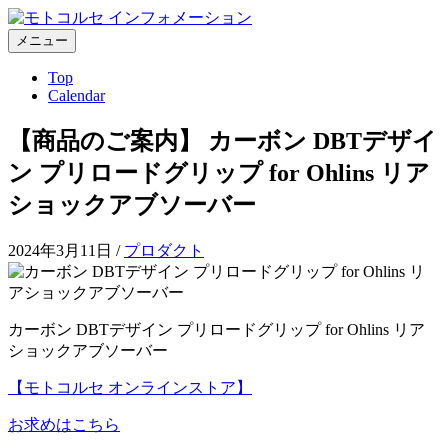
コ
ン
メニュー
テ
Top
ン
Calendar
ツ
へ
【商品のご案内】 カーボン DBTデザイ
ス
キ
ン プリロードグリップ for Ohlins リア
ッ
ショックアブソーバー
プ
2024年3月11日
/
プロダクト
カーボン DBTデザイン プリロードグリップ for Ohlins リア
ショックアブソーバー
【モトコルセ オンラインストア】
お求めはこちら