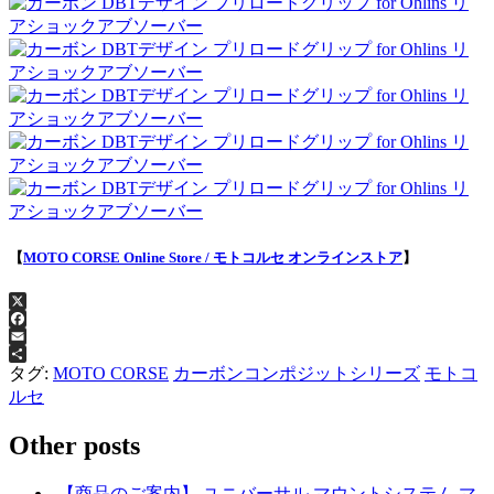
【
MOTO CORSE Online Store / モトコルセ オンラインストア
】
X
Facebook
Email
共
タグ:
MOTO CORSE
カーボンコンポジットシリーズ
モトコ
有
ルセ
Other posts
【商品のご案内】 ユニバーサル マウントシステム マ