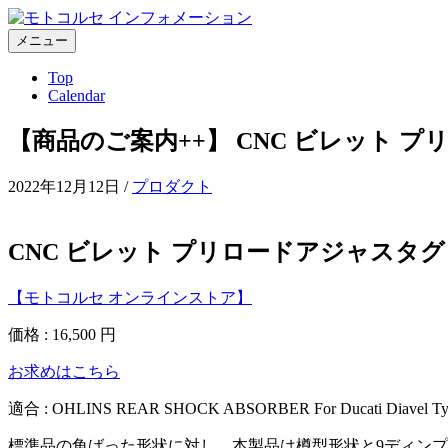
コ
ン
メニュー
テ
Top
ン
Calendar
ツ
へ
【商品のご案内++】 CNC ビレット プリ
ス
キ
ッ
2022年12月12日
/
プロダクト
プ
CNC ビレット プリロードアジャスタグリッ
【モトコルセ オンラインストア】
価格 : 16,500 円
お求めはこちら
適合 : OHLINS REAR SHOCK ABSORBER For Ducati D
標準品の角ばった形状に対し、本製品は樽型形状と9ディン