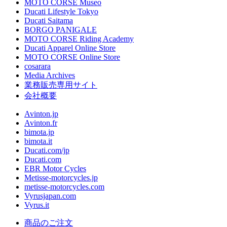
MOTO CORSE Museo
Ducati Lifestyle Tokyo
Ducati Saitama
BORGO PANIGALE
MOTO CORSE Riding Academy
Ducati Apparel Online Store
MOTO CORSE Online Store
cosarara
Media Archives
業務販売専用サイト
会社概要
Avinton.jp
Avinton.fr
bimota.jp
bimota.it
Ducati.com/jp
Ducati.com
EBR Motor Cycles
Metisse-motorcycles.jp
metisse-motorcycles.com
Vyrusjapan.com
Vyrus.it
商品のご注文