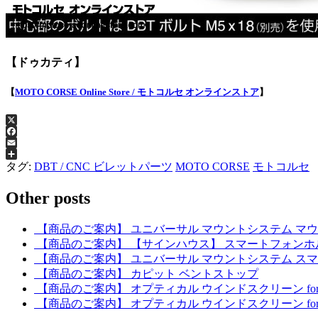
【ドゥカティ】
【
MOTO CORSE Online Store / モトコルセ オンラインストア
】
X
Facebook
Email
共
タグ:
DBT / CNC ビレットパーツ
MOTO CORSE
モトコルセ
有
Other posts
【商品のご案内】 ユニバーサル マウントシステム マウントベース for Ducat
【商品のご案内】 【サインハウス】 スマートフォン
【商品のご案内】 ユニバーサル マウントシステム ス
【商品のご案内】 カピット ベントストップ
【商品のご案内】 オプティカル ウインドスクリーン for Ducati
【商品のご案内】 オプティカル ウインドスクリーン for Ducati 1