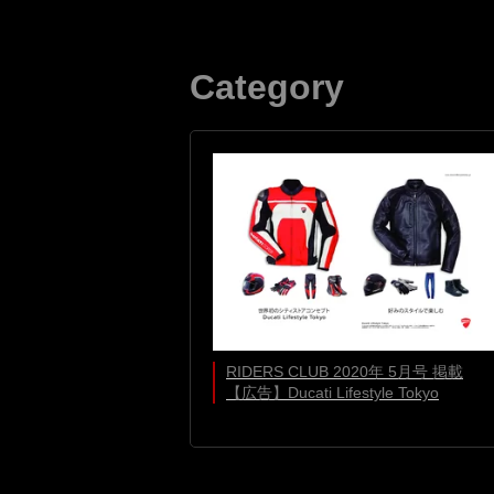
Category
RIDERS CLUB 2020年 5月号 掲載
【広告】Ducati Lifestyle Tokyo